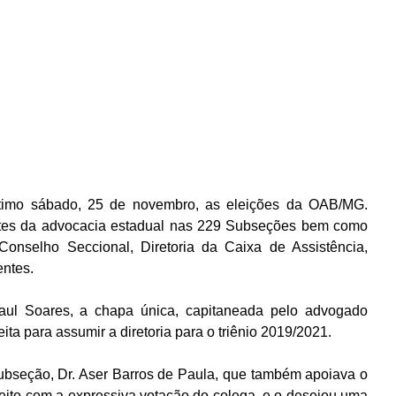
ltimo sábado, 25 de novembro, as eleições da OAB/MG. 
ntes da advocacia estadual nas 229 Subseções bem como 
 Conselho Seccional, Diretoria da Caixa de Assistência, 
entes.
l Soares, a chapa única, capitaneada pelo advogado 
eita para assumir a diretoria para o triênio 2019/2021. 
ubseção, Dr. Aser Barros de Paula, que também apoiava o 
sfeito com a expressiva votação do colega, e o desejou uma 