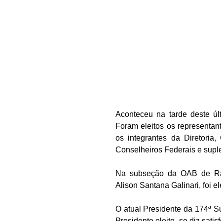
Aconteceu na tarde deste ú
Foram eleitos os representa
os integrantes da Diretoria,
Conselheiros Federais e supl
Na subseção da OAB de Rau
Alison Santana Galinari, foi el
O atual Presidente da 174ª S
Presidente eleito, se diz sati