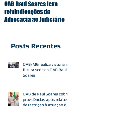
OAB Raul Soares leva
reivindicações da
Advocacia ao Judiciário
Posts Recentes
OAB/MG realiza vistoria na
futura sede da OAB Raul
Soares
OAB de Raul Soares cobra
providências após relatos
de restrição à atuação de
advogados