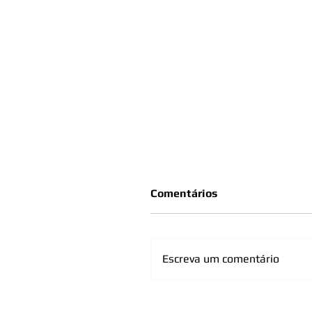
Comentários
Escreva um comentário
OAB Raul Soares leva