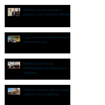
OAB Raul Soares fortalece
parceria com a Seccional Mineira
Copa Junina da OAB Raul Soares
reúne advocacia
OAB Raul Soares leva
reivindicações da Advocacia ao
Judiciário
OAB Raul Soares solicita reunião
urgente com o Judiciário