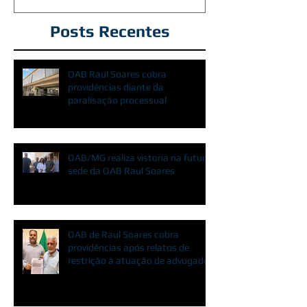
Posts Recentes
OAB Raul Soares cobra
providências diante da
paralisação processual
OAB/MG realiza vistoria na futura
sede da OAB Raul Soares
OAB de Raul Soares cobra
providências após relatos de
restrição à atuação de advogados