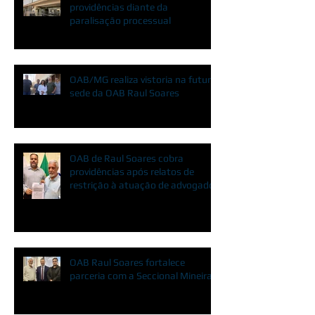
providências diante da
paralisação processual
OAB/MG realiza vistoria na futura
sede da OAB Raul Soares
OAB de Raul Soares cobra
providências após relatos de
restrição à atuação de advogados
OAB Raul Soares fortalece
parceria com a Seccional Mineira