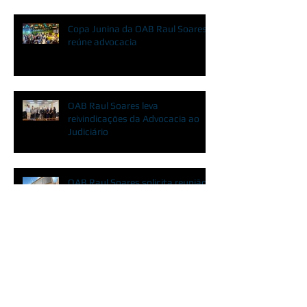
Copa Junina da OAB Raul Soares
reúne advocacia
OAB Raul Soares leva
reivindicações da Advocacia ao
Judiciário
OAB Raul Soares solicita reunião
urgente com o Judiciário
OAB Raul Soares participa do
lançamento do PAS