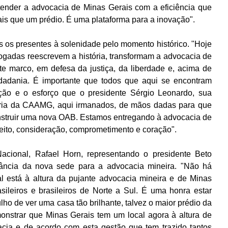
tender a advocacia de Minas Gerais com a eficiência que 
s que um prédio. É uma plataforma para a inovação".
 os presentes à solenidade pelo momento histórico. "Hoje 
gadas reescrevem a história, transformam a advocacia de 
e marco, em defesa da justiça, da liberdade e, acima de 
dadania. É importante que todos que aqui se encontram 
ção e o esforço que o presidente Sérgio Leonardo, sua 
etoria da CAAMG, aqui irmanados, de mãos dadas para que 
nstruir uma nova OAB. Estamos entregando à advocacia de 
peito, consideração, comprometimento e coração".
cional, Rafael Horn, representando o presidente Beto 
tância da nova sede para a advocacia mineira. "Não há 
 está à altura da pujante advocacia mineira e de Minas 
sileiros e brasileiros de Norte a Sul. É uma honra estar 
lho de ver uma casa tão brilhante, talvez o maior prédio da 
nstrar que Minas Gerais tem um local agora à altura de 
cia e de acordo com esta gestão que tem trazido tantos 