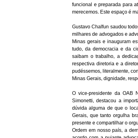
funcional e preparada para a
merecemos. Este espaço é mai
Gustavo Chalfun saudou todos
milhares de advogados e advo
Minas gerais e inauguram est
tudo, da democracia e da ci
saibam o trabalho, a dedica
respectiva diretoria e a dir
pudéssemos, literalmente, co
Minas Gerais, dignidade, res
O vice-presidente da OAB Na
Simonetti, destacou a impor
dúvida alguma de que o local
Gerais, que tanto orgulha bra
presente e compartilhar o orgu
Ordem em nosso país, a demo
acordo com a pujante advoca