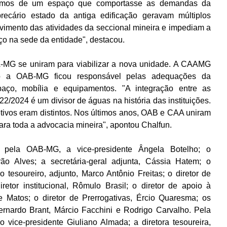
vamos de um espaço que comportasse as demandas da 
precário estado da antiga edificação geravam múltiplos 
vimento das atividades da seccional mineira e impediam a 
ço na sede da entidade", destacou.
G se uniram para viabilizar a nova unidade. A CAAMG 
to a OAB-MG ficou responsável pelas adequações da 
aço, mobília e equipamentos. "A integração entre as 
22/2024 é um divisor de águas na história das instituições. 
tivos eram distintos. Nos últimos anos, OAB e CAA uniram 
ara toda a advocacia mineira", apontou Chalfun.
e pela OAB-MG, a vice-presidente Ângela Botelho; o 
rão Alves; a secretária-geral adjunta, Cássia Hatem; o 
o tesoureiro, adjunto, Marco Antônio Freitas; o diretor de 
retor institucional, Rômulo Brasil; o diretor de apoio à 
 Matos; o diretor de Prerrogativas, Ércio Quaresma; os 
Bernardo Brant, Márcio Facchini e Rodrigo Carvalho. Pela 
ice-presidente Giuliano Almada; a diretora tesoureira, 