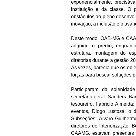
exponencialmente, precisá
instituição e da classe. O 
obstáculos ao pleno desenvol
inovação, a inclusão e o avan
Deste modo, OAB-MG e CAA-M
adquiriu o prédio, enquan
estrutura, montagem do esp
diretorias durante a gestão 20
Às vezes, parecia que os obje
forças para buscar soluções p
Participaram da solenidad
secretário-geral Sanders Ba
tesoureiro, Fabrício Almeida; 
eventos, Diogo Lustosa; o di
Subseções, Álvaro Guilherme
diretores de Interiorização, 
CAAMG, estavam presentes o v