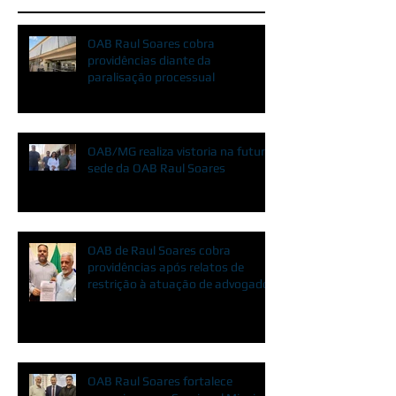
OAB Raul Soares cobra
providências diante da
paralisação processual
OAB/MG realiza vistoria na futura
sede da OAB Raul Soares
OAB de Raul Soares cobra
providências após relatos de
restrição à atuação de advogados
OAB Raul Soares fortalece