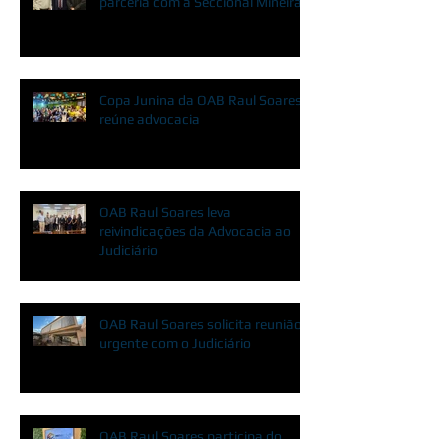
parceria com a Seccional Mineira
Copa Junina da OAB Raul Soares
reúne advocacia
OAB Raul Soares leva
reivindicações da Advocacia ao
Judiciário
OAB Raul Soares solicita reunião
urgente com o Judiciário
OAB Raul Soares participa do