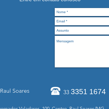
Raul Soares
3351 1674
33
ernador Valadares, 100, Centro, Raul Soares/MG