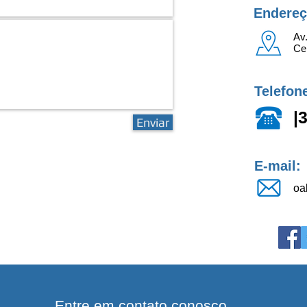
Endereç
Av
Ce
Telefon
|
Enviar
E-mail:
oa
Entre em contato conosco