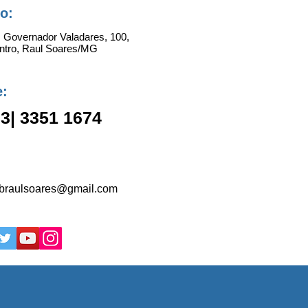
o:
. Governador Valadares, 100,
ntro, Raul Soares/MG
e:
33|
3351 1674
braulsoares@gmail.com