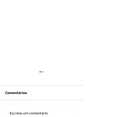
Comentários
OAB/MG realiza vistoria
OAB de Raul So
Escreva um comentário