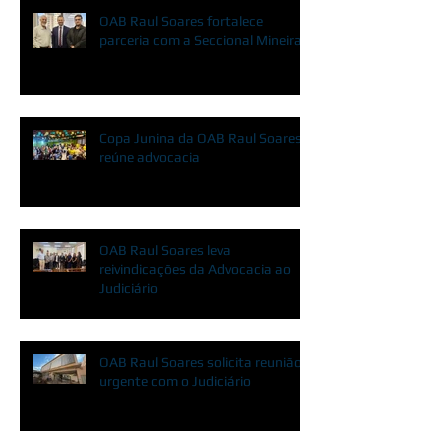
OAB Raul Soares fortalece
parceria com a Seccional Mineira
Copa Junina da OAB Raul Soares
reúne advocacia
OAB Raul Soares leva
reivindicações da Advocacia ao
Judiciário
OAB Raul Soares solicita reunião
urgente com o Judiciário