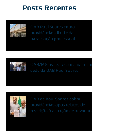
Posts Recentes
OAB Raul Soares cobra
providências diante da
paralisação processual
OAB/MG realiza vistoria na futura
sede da OAB Raul Soares
OAB de Raul Soares cobra
providências após relatos de
restrição à atuação de advogados