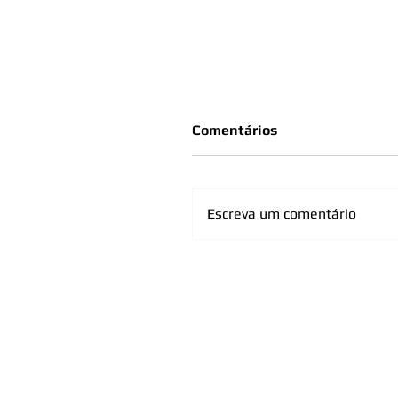
Comentários
Escreva um comentário
Concretagem da primeira
da sede da Subseção da
Raul Soares