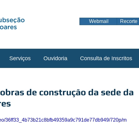
Webmail
Recorte 
Serviços
Ouvidoria
Consulta de Inscritos
s obras de construção da sede da
res
/video/36ff33_4b73b21c8bfb49359a9c791de77db949/720p/m