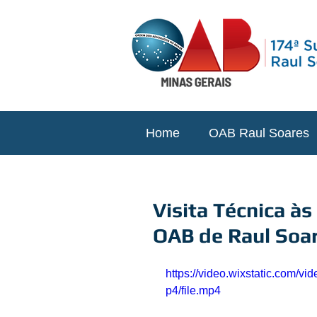
Home
OAB Raul Soares
Visita Técnica à
OAB de Raul Soa
https://video.wixstatic.com
p4/file.mp4